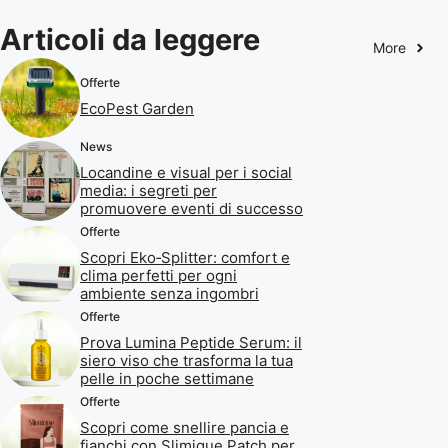
Articoli da leggere
More
Offerte
EcoPest Garden
News
Locandine e visual per i social
media: i segreti per
promuovere eventi di successo
Offerte
Scopri Eko‑Splitter: comfort e
clima perfetti per ogni
ambiente senza ingombri
Offerte
Prova Lumina Peptide Serum: il
siero viso che trasforma la tua
pelle in poche settimane
Offerte
Scopri come snellire pancia e
fianchi con Slimique Patch per