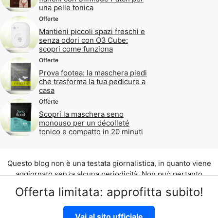
una pelle tonica
Offerte
Mantieni piccoli spazi freschi e
senza odori con O3 Cube:
scopri come funziona
Offerte
Prova footea: la maschera piedi
che trasforma la tua pedicure a
casa
Offerte
Scopri la maschera seno
monouso per un décolleté
tonico e compatto in 20 minuti
Questo blog non è una testata giornalistica, in quanto viene
aggiornato senza alcuna periodicità. Non può pertanto
considerarsi un prodotto editoriale ai sensi della legge n. 62
Offerta limitata: approfitta subito!
del 07.03.2001.
©2026 di Aliados Srl C.da Piana Romana snc, 90010 Lascari
Vai al sito ufficiale
(PA) P.IVA 07262700821