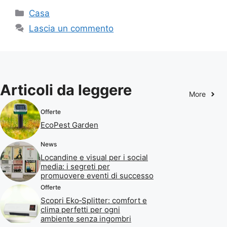
Categorie
Casa
Lascia un commento
Articoli da leggere
More
Offerte
EcoPest Garden
News
Locandine e visual per i social
media: i segreti per
promuovere eventi di successo
Offerte
Scopri Eko‑Splitter: comfort e
clima perfetti per ogni
ambiente senza ingombri