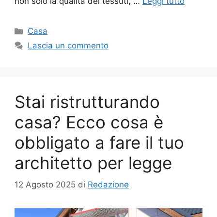
non solo la qualità dei tessuti, …
Leggi tutto
Categorie
Casa
Lascia un commento
Stai ristrutturando
casa? Ecco cosa è
obbligato a fare il tuo
architetto per legge
12 Agosto 2025
di
Redazione