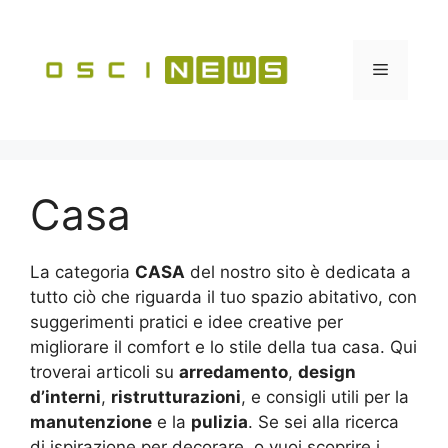
Vai
al
contenuto
Menu
Casa
La categoria
CASA
del nostro sito è dedicata a
tutto ciò che riguarda il tuo spazio abitativo, con
suggerimenti pratici e idee creative per
migliorare il comfort e lo stile della tua casa. Qui
troverai articoli su
arredamento
,
design
d’interni
,
ristrutturazioni
, e consigli utili per la
manutenzione
e la
pulizia
. Se sei alla ricerca
di ispirazione per decorare, o vuoi scoprire i